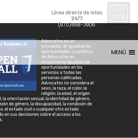
Línea directa de crisis
24/7
(970)668-3906
Advocates es un
proveedor de igualdad de
MENÚ
oportunidades. La política
de Advocates es
proporcionar igualdad de
oportunidades en los
servicios a todas las
personas calificadas.
Advocates no considera el
sexo, la raza, el color, la
religión, la edad, el origen
, la orientación sexual, la identidad de género,
sión de género, la discapacidad, la condición de
, el estado civil o cualquier otro estado
o en sus decisiones sobre el acceso a los
s.