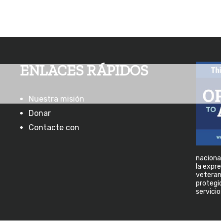
ENLACES RÁPIDOS
Nuestra misión
Donar
Contacte con
nacional
la expre
veterano
protegid
servicio