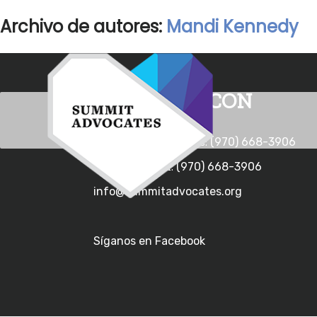
Archivo de autores:
Mandi Kennedy
CONTACTE CON
Línea directa de crisis:
(970) 668-3906
Línea principal:
(970) 668-3906
info@summitadvocates.org
Síganos en Facebook